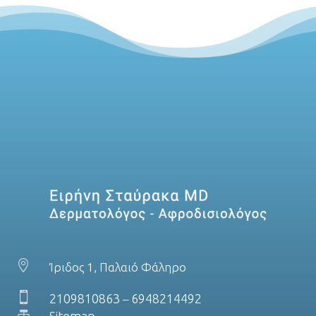

Ίριδος 1, Παλαιό Φάληρο

2109810863
6948214492
–

Sitemap