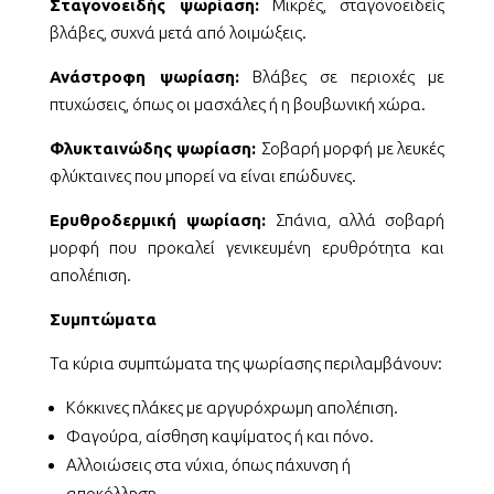
Σταγονοειδής ψωρίαση:
Μικρές, σταγονοειδείς
βλάβες, συχνά μετά από λοιμώξεις.
Ανάστροφη ψωρίαση:
Βλάβες σε περιοχές με
πτυχώσεις, όπως οι μασχάλες ή η βουβωνική χώρα.
Φλυκταινώδης ψωρίαση:
Σοβαρή μορφή με λευκές
φλύκταινες που μπορεί να είναι επώδυνες.
Ερυθροδερμική ψωρίαση:
Σπάνια, αλλά σοβαρή
μορφή που προκαλεί γενικευμένη ερυθρότητα και
απολέπιση.
Συμπτώματα
Τα κύρια συμπτώματα της ψωρίασης περιλαμβάνουν:
Κόκκινες πλάκες με αργυρόχρωμη απολέπιση.
Φαγούρα, αίσθηση καψίματος ή και πόνο.
Αλλοιώσεις στα νύχια, όπως πάχυνση ή
αποκόλληση.