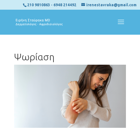
210 9810863
-
6948 214492
irenestavraka@gmail.com
Ψωρίαση