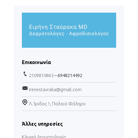
Επικοινωνία
2109810863
– 6948214492
irenestavraka@gmail.com
Λ. Ίριδος 1, Παλαιό Φάληρο
Άλλες υπηρεσίες
Κλινική Δερματολογία