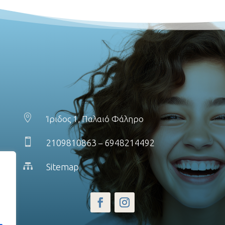

Ίριδος 1, Παλαιό Φάληρο

2109810863
6948214492
–

Sitemap