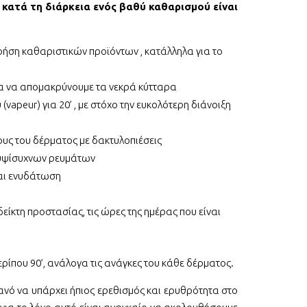
κατά τη διάρκεια ενός βαθύ καθαρισμού είναι
ρήση καθαριστικών προϊόντων , κατάλληλα για το
α να απομακρύνουμε τα νεκρά κύτταρα
apeur) για 20’ , με στόχο την ευκολότερη διάνοιξη
υς του δέρματος με δακτυλοπιέσεις
 υψίσυχνων ρευμάτων
αι ενυδάτωση
ίκτη προστασίας, τις ώρες της ημέρας που είναι
ερίπου 90’, ανάλογα τις ανάγκες του κάθε δέρματος.
ανό να υπάρχει ήπιος ερεθισμός και ερυθρότητα στο