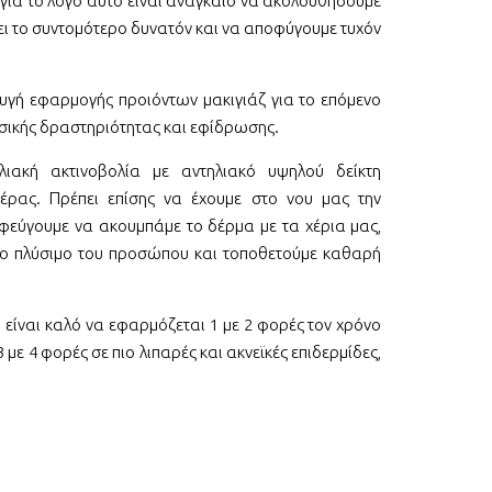
 για το λόγο αυτό είναι αναγκαίο να ακολουθήσουμε
λθει το συντομότερο δυνατόν και να αποφύγουμε τυχόν
υγή εφαρμογής προιόντων μακιγιάζ για το επόμενο
σικής δραστηριότητας και εφίδρωσης.
λιακή ακτινοβολία με αντηλιακό υψηλού δείκτη
έρας. Πρέπει επίσης να έχουμε στο νου μας την
εύγουμε να ακουμπάμε το δέρμα με τα χέρια μας,
το πλύσιμο του προσώπου και τοποθετούμε καθαρή
 είναι καλό να εφαρμόζεται 1 με 2 φορές τον χρόνο
3 με 4 φορές σε πιο λιπαρές και ακνεϊκές επιδερμίδες,