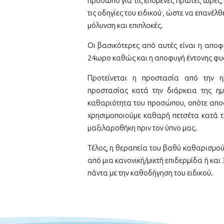
πρόσωπο για τις επόμενες πρώτες ώρες,
τις οδηγίες του ειδικού , ώστε να επανέ
μόλυνση και επιπλοκές.
Οι βασικότερες από αυτές είναι η αποφ
24ωρο καθώς και η αποφυγή έντονης φυ
Προτείνεται η προστασία από την η
προστασίας κατά την διάρκεια της ημ
καθαριότητα του προσώπου, οπότε αποφ
χρησιμοποιούμε καθαρή πετσέτα κατά 
μαξιλαροθήκη πριν τον ύπνο μας.
Τέλος, η θεραπεία του βαθύ καθαρισμού
από μια κανονική/μικτή επιδερμίδα ή και 
πάντα με την καθοδήγηση του ειδικού.