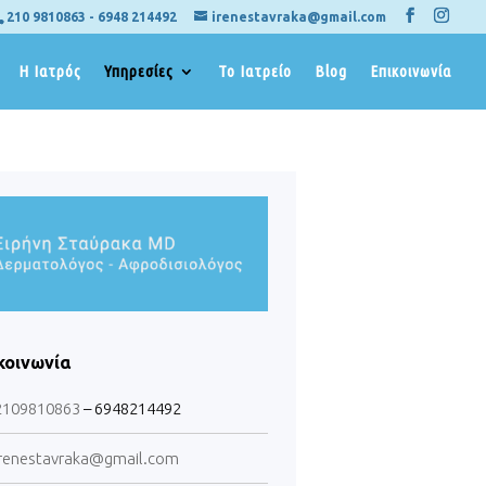
210 9810863
-
6948 214492
irenestavraka@gmail.com
Η Ιατρός
Υπηρεσίες
Το Ιατρείο
Blog
Επικοινωνία
κοινωνία
2109810863
– 6948214492
renestavraka@gmail.com