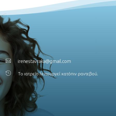

irenestavraka@gmail.com

Το ιατρείο λειτουργεί κατόπιν ραντεβού.