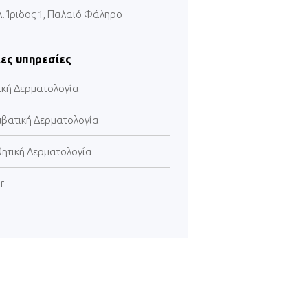
Λ. Ίριδος 1, Παλαιό Φάληρο
ες υπηρεσίες
ική Δερματολογία
μβατική Δερματολογία
θητική Δερματολογία
r