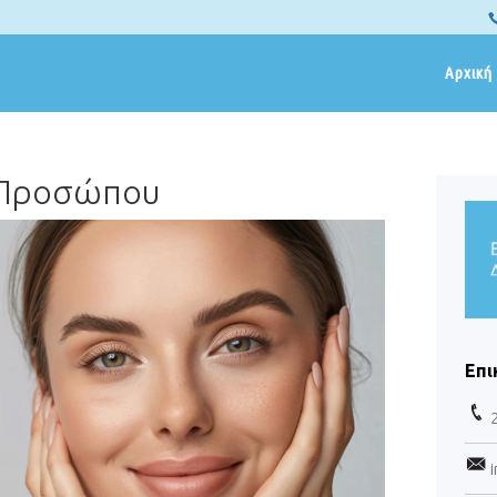
Αρχική
 Προσώπου
Επι
i