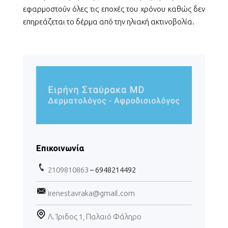
εφαρμοστούν όλες τις εποχές του χρόνου καθώς δεν
επηρεάζεται το δέρμα από την ηλιακή ακτινοβολία.
Επικοινωνία
2109810863
– 6948214492
irenestavraka@gmail.com
Λ. Ίριδος 1, Παλαιό Φάληρο