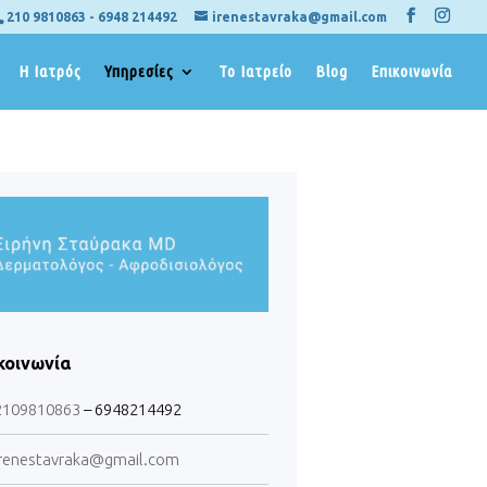
210 9810863
-
6948 214492
irenestavraka@gmail.com
Η Ιατρός
Υπηρεσίες
Το Ιατρείο
Blog
Επικοινωνία
κοινωνία
2109810863
– 6948214492
renestavraka@gmail.com