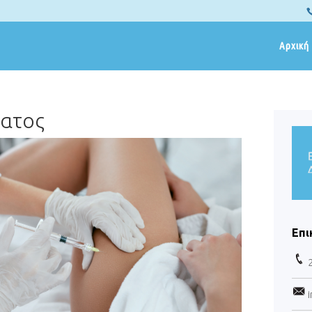
Αρχική
ατος
Επι
i