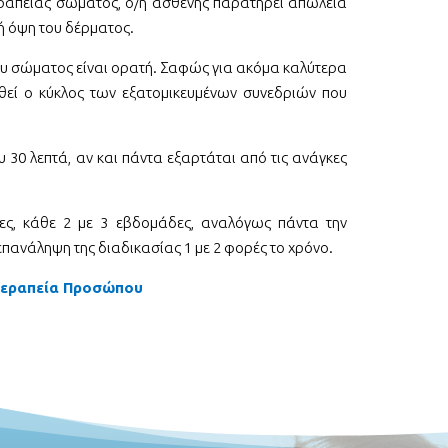
εραπείας σώματος, ο/η ασθενής παρατηρεί απώλεια
κή όψη του δέρματος.
ου σώματος είναι ορατή. Σαφώς για ακόμα καλύτερα
θεί ο κύκλος των εξατομικευμένων συνεδριών που
υ 30 λεπτά, αν και πάντα εξαρτάται από τις ανάγκες
ες, κάθε 2 με 3 εβδομάδες, αναλόγως πάντα την
επανάληψη της διαδικασίας 1 με 2 φορές το χρόνο.
εραπεία Προσώπου