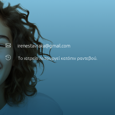

irenestavraka@gmail.com

Το ιατρείο λειτουργεί κατόπιν ραντεβού.