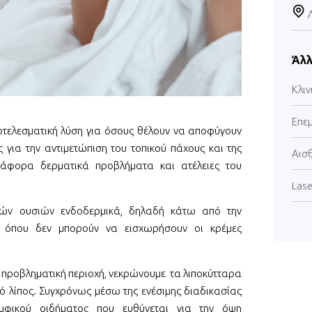
Άλλ
Κλιν
Επε
τελεσματική λύση για όσους θέλουν να αποφύγουν
ς για την αντιμετώπιση του τοπικού πάχους και της
Αισ
 διάφορα δερματικά προβλήματα και ατέλειες του
Lase
ικών ουσιών ενδοδερμικά, δηλαδή κάτω από την
α όπου δεν μπορούν να εισχωρήσουν οι κρέμες
ν προβληματική περιοχή, νεκρώνουμε τα λιποκύτταρα
τό λίπος. Συγχρόνως μέσω της ενέσιμης διαδικασίας
φικού οιδήματος που ευθύνεται για την όψη