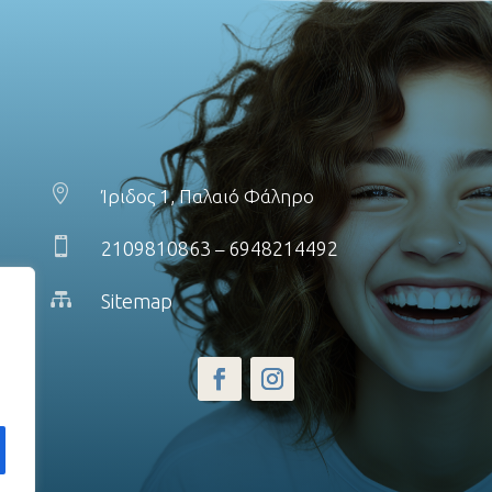

Ίριδος 1, Παλαιό Φάληρο

2109810863
6948214492
–

Sitemap