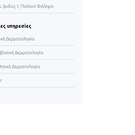
Λ. Ίριδος 1, Παλαιό Φάληρο
ες υπηρεσίες
ική Δερματολογία
μβατική Δερματολογία
θητική Δερματολογία
r