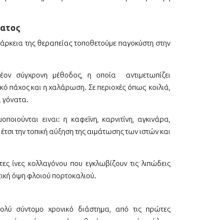
ματος
ιάρκεια της θεραπείας τοποθετούμε παγοκύστη στην
έον σύγχρονη μέθοδος, η οποία αντιμετωπίζει
ικό πάχος και η χαλάρωση. Σε περιοχές όπως κοιλιά,
ι γόνατα.
οποιούνται ειναι: η καφεΐνη, καρνιτίνη, αγκινάρα,
έτσι την τοπική αύξηση της αιμάτωσης των ιστών και
ες ίνες κολλαγόνου που εγκλωβίζουν τις λιπώδεις
τική όψη φλοιού πορτοκαλιού.
ολύ σύντομο χρονικό διάστημα, από τις πρώτες