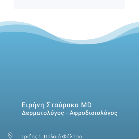

Ίριδος 1, Παλαιό Φάληρο