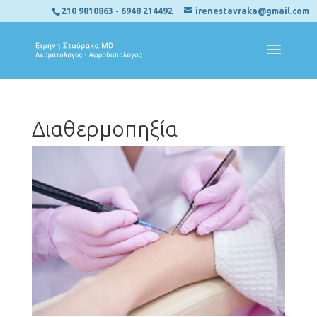
210 9810863
-
6948 214492
irenestavraka@gmail.com
Διαθερμοπηξία