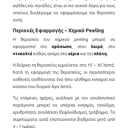
κηλίδες και
πανάδες, είναι οι πιο συχνοί λόγοι για τους
οποίους διαλέγουμε να εφαρμόσουμε την θεραπεία
αυτή.
Περιοχές Εφαρμογής – Χημικό Peeling
Η θεραπεία του χημικού peeling μπορεί να
εφαρμοστεί στο
πρόσωπο
, στον
λαιμό
, στο
ντεκολτέ
καθώς ακόμη στα
χέρια
και την
πλάτη
.
Η διάρκει τη θεραπείας κυμαίνεται στα 15’ – 30’ λεπτά.
Κατά τη εφαρμογή της θεραπείας, οι περισσότεροι
ασθενείς αισθάνονται ένα ήπιο αίσθημα κνησμού και
καύσου που διαρκεί λίγα λεπτά.
Τις επόμενες ημέρες, ανάλογα με τον απολεπιστικό
παράγοντα μπορεί να υπάρχει κνησμός, τσούξιμο,
ερυθρότητα, απολέπιση (ξεφλούδισμα), τράβηγμα. Τα
συμπτώματα αυτά ελαττώνονται βαθμιαία μετά από
3 – 7 ημέρες.