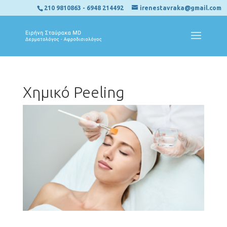
210 9810863
-
6948 214492
irenestavraka@gmail.com
Χημικό Peeling