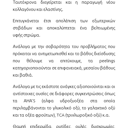
Ταυτόχρονα διεγείρεται και η παραγωγή νέου
κολλαγόνου και ελαστίνης.
Επιτυγχάνεται έτσι απολέπιση των εξωτερικών
στιβάδων και αποκαλύπτεται ένα βελτιωμένης
υφής στρώμα.
Ανάλογα με την σοβαρότητα του προβλήματος που
πρόκειται να αντιμετωπισθεί και το βάθος διείσδυσης
που θέλουμε να επιτύχουμε, τα peelings
κατηγοριοποιούνται σε επιφανειακά, μεσαίου βάθους
και βαθιά.
Ανάλογα με τις εκάστοτε ανάγκες αξιοποιούνται και οι
αντίστοιχες ουσίες σε διάφορες συγκεντρώσεις όπως
τα ΑΗΑ’S (αλφα υδροξυοξέα στα οποία
περιλαμβάνονται το γλυκολικό οξύ, το γαλακτικό οξύ
και τα οξέα φρούτων), TCA (τριχλωροξικό οξύ) κ.α.
Θαμπή επιδερμίδα, ρυτίδες, ουλές, δυσχρωμίες,