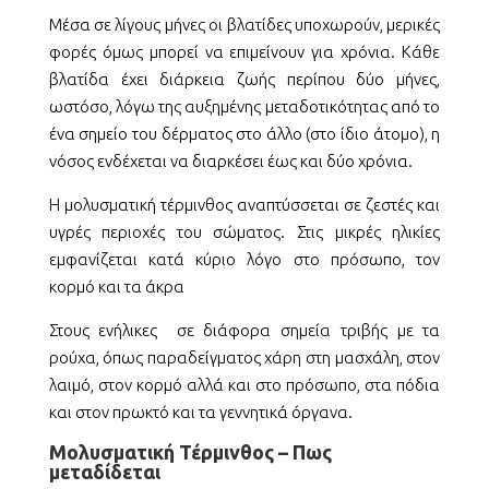
Μέσα σε λίγους µήνες οι βλατίδες υποχωρούν, μερικές
φορές όμως μπορεί να επιμείνουν για χρόνια. Κάθε
βλατίδα έχει διάρκεια ζωής περίπου δύο µήνες,
ωστόσο, λόγω της αυξημένης µεταδοτικότητας από το
ένα σηµείο του δέρματος στο άλλο (στο ίδιο άτοµο), η
νόσος ενδέχεται να διαρκέσει έως και δύο χρόνια.
Η μολυσματική τέρμινθος αναπτύσσεται σε ζεστές και
υγρές περιοχές του σώματος. Στις μικρές ηλικίες
εμφανίζεται κατά κύριο λόγο στο πρόσωπο, τον
κορμό και τα άκρα
Στους ενήλικες σε διάφορα σημεία τριβής με τα
ρούχα, όπως παραδείγματος χάρη στη μασχάλη, στον
λαιμό, στον κορμό αλλά και στο πρόσωπο, στα πόδια
και στον πρωκτό και τα γεννητικά όργανα.
Μολυσματική Τέρμινθος – Πως
μεταδίδεται