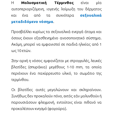
Η
Μολυσματική Τέρμινθος
είναι μία
αυτοπεριοριζόμενη, ιογενής λοίμωξη του δέρματος
και ένα από τα συχνότερα
σεξουαλικά
μεταδιδόμενο νόσημα
.
Προσβάλλει κυρίως τα σεξουαλικά ενεργά άτομα και
όσους έχουν εξασθενημένο ανοσοποιητικό σύστημα.
Ακόμη, μπορεί να εμφανιστεί σε παιδιά ηλικίας από 1
ως 10 ετών.
Στην αρχή η νόσος εμφανίζεται με στρογγυλές, λευκές
βλατίδες (σπυράκια) μεγέθους 1-10 mm, τα οποία
περιέχουν ένα παχύρρευστο υλικό, το σωμάτιο της
τερμίνθου.
Οι βλατίδες αυτές μεγαλώνουν και σκληραίνουν.
Συνήθως δεν προκαλούν πόνο, εκτός εάν μολυνθούν ή
παρουσιάσουν φλεγμονή, εντούτοις είναι πιθανό να
προκαλέσουν κνησμό (φαγούρα).