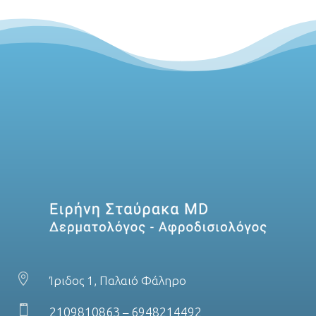

Ίριδος 1, Παλαιό Φάληρο

2109810863
6948214492
–