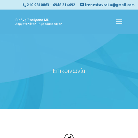
210 9810863
-
6948 214492
irenestavraka@gmail.com
Επικοινωνία