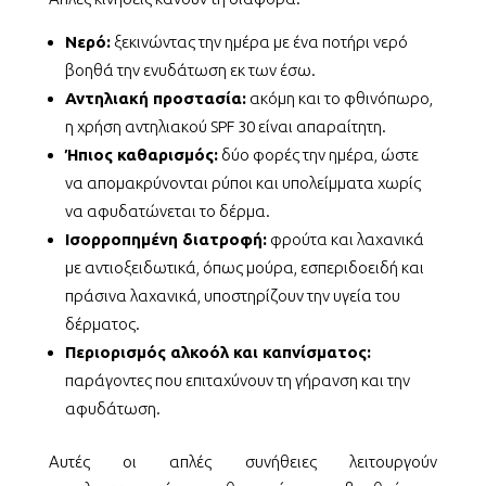
Νερό:
ξεκινώντας την ημέρα με ένα ποτήρι νερό
βοηθά την ενυδάτωση εκ των έσω.
Αντηλιακή προστασία:
ακόμη και το φθινόπωρο,
η χρήση αντηλιακού SPF 30 είναι απαραίτητη.
Ήπιος καθαρισμός:
δύο φορές την ημέρα, ώστε
να απομακρύνονται ρύποι και υπολείμματα χωρίς
να αφυδατώνεται το δέρμα.
Ισορροπημένη διατροφή:
φρούτα και λαχανικά
με αντιοξειδωτικά, όπως μούρα, εσπεριδοειδή και
πράσινα λαχανικά, υποστηρίζουν την υγεία του
δέρματος.
Περιορισμός αλκοόλ και καπνίσματος:
παράγοντες που επιταχύνουν τη γήρανση και την
αφυδάτωση.
Αυτές οι απλές συνήθειες λειτουργούν