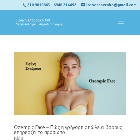
210 9810863
-
6948 214492
irenestavraka@gmail.com
Ozempic Face – Πώς η γρήγορη απώλεια βάρους
επηρεάζει το πρόσωπο
Blog