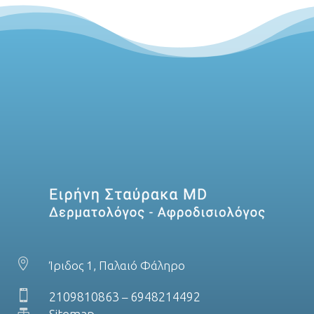

Ίριδος 1, Παλαιό Φάληρο

2109810863
6948214492
–

Sitemap