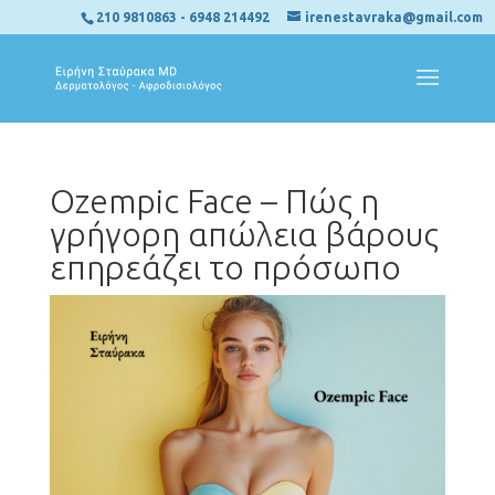
210 9810863
-
6948 214492
irenestavraka@gmail.com
Ozempic Face – Πώς η
γρήγορη απώλεια βάρους
επηρεάζει το πρόσωπο