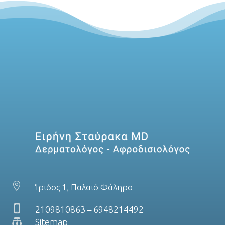

Ίριδος 1, Παλαιό Φάληρο

2109810863
6948214492
–

Sitemap