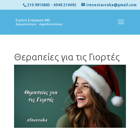
210 9810863
-
6948 214492
irenestavraka@gmail.com
Θεραπείες για τις Γιορτές