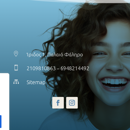

Ίριδος 1, Παλαιό Φάληρο

2109810863
6948214492
–

Sitemap