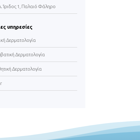
Λ. Ίριδος 1, Παλαιό Φάληρο
ες υπηρεσίες
ική Δερματολογία
μβατική Δερματολογία
θητική Δερματολογία
r