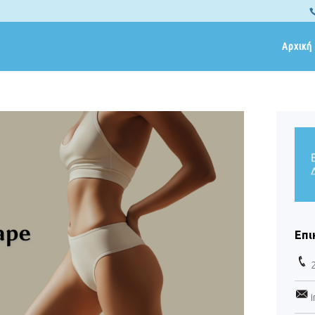
Αρχική
Επι
i