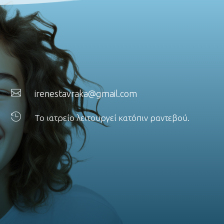

irenestavraka@gmail.com

Το ιατρείο λειτουργεί κατόπιν ραντεβού.