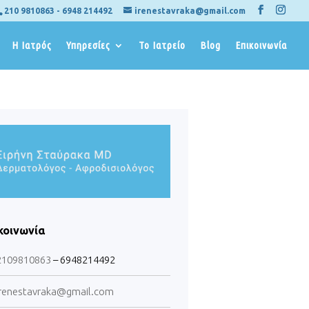
210 9810863
-
6948 214492
irenestavraka@gmail.com
Η Ιατρός
Υπηρεσίες
Το Ιατρείο
Blog
Επικοινωνία
κοινωνία
2109810863
– 6948214492
renestavraka@gmail.com