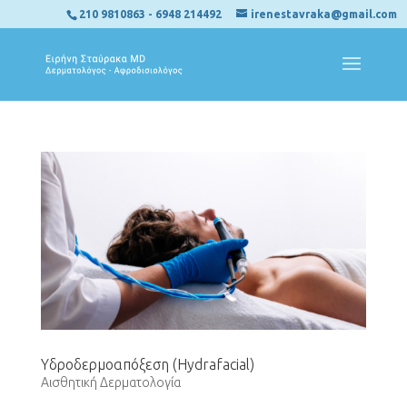
210 9810863
-
6948 214492
irenestavraka@gmail.com
Υδροδερμοαπόξεση (Hydrafacial)
Αισθητική Δερματολογία