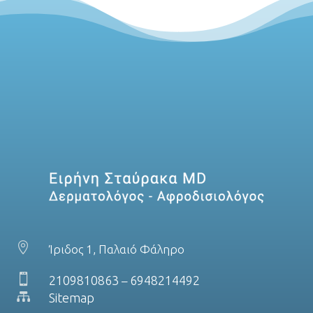

Ίριδος 1, Παλαιό Φάληρο

2109810863
6948214492
–

Sitemap