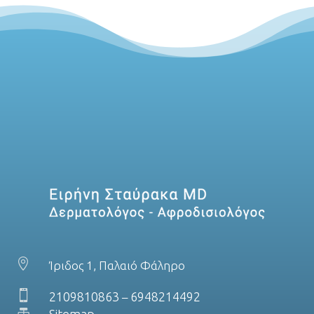

Ίριδος 1, Παλαιό Φάληρο

2109810863
6948214492
–

Sitemap