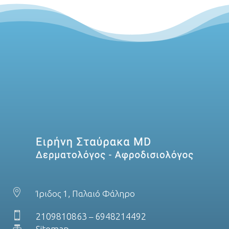

Ίριδος 1, Παλαιό Φάληρο

2109810863
6948214492
–

Sitemap