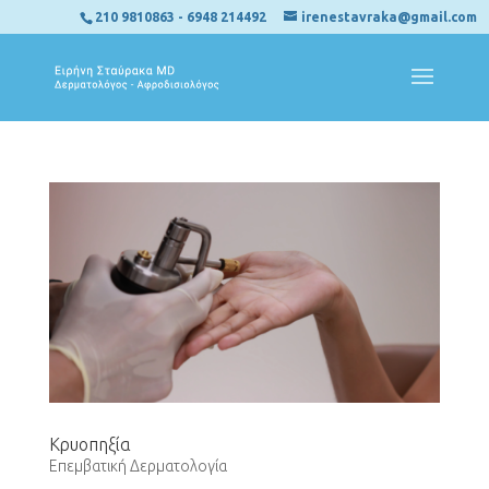
210 9810863
-
6948 214492
irenestavraka@gmail.com
Κρυοπηξία
Επεμβατική Δερματολογία