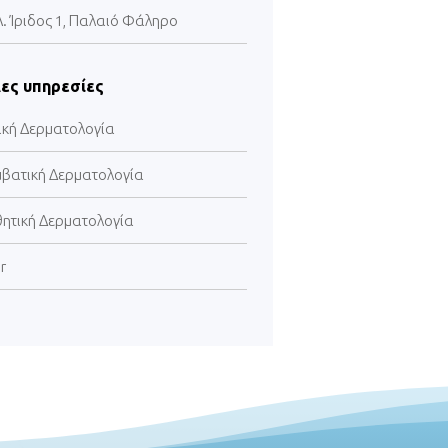
Λ. Ίριδος 1, Παλαιό Φάληρο
ες υπηρεσίες
ική Δερματολογία
μβατική Δερματολογία
θητική Δερματολογία
r