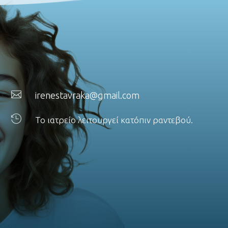

irenestavraka@gmail.com

Το ιατρείο λειτουργεί κατόπιν ραντεβού.