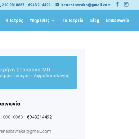
210 9810863
-
6948 214492
irenestavraka@gmail.com
Η Ιατρός
Υπηρεσίες
Το Ιατρείο
Blog
Επικοινωνία
κοινωνία
2109810863
– 6948214492
renestavraka@gmail.com