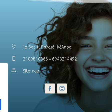

Ίριδος 1, Παλαιό Φάληρο

2109810863
6948214492
–

Sitemap