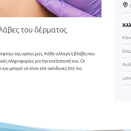
Άλλ
λάβες του δέρματος
Κλιν
Επε
ρέφτης» της υγείας μας. Κάθε αλλαγή ή βλάβη που
ικές πληροφορίες για την κατάστασή του. Οι
Αισ
και μπορεί να είναι είτε ακίνδυνες είτε πιο
Lase