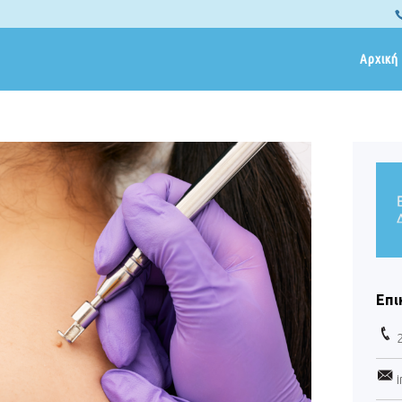
Αρχική
Επι
i