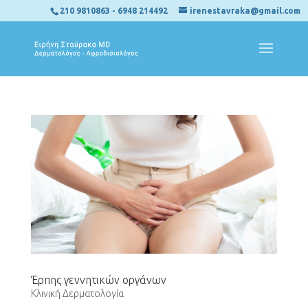
210 9810863
-
6948 214492
irenestavraka@gmail.com
Έρπης γεννητικών οργάνων
Κλινική Δερματολογία