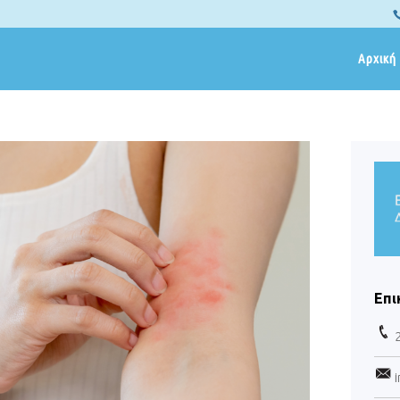
Αρχική
Επι
i