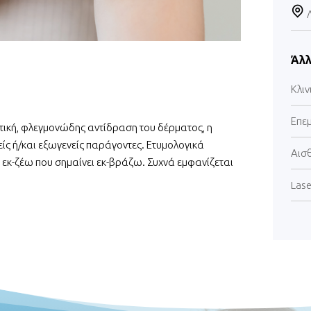
Άλλ
Κλιν
Επε
τική, φλεγμονώδης αντίδραση του δέρματος, η
είς ή/και εξωγενείς παράγοντες. Ετυμολογικά
Αισ
 εκ-ζέω που σημαίνει εκ-βράζω. Συχνά εμφανίζεται
Lase