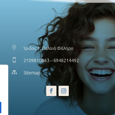

Ίριδος 1, Παλαιό Φάληρο

2109810863
6948214492
–

Sitemap