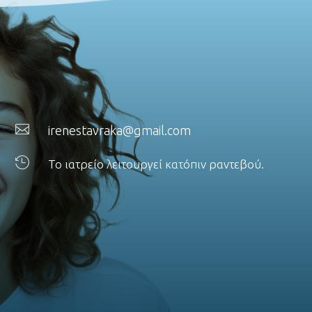

irenestavraka@gmail.com

Το ιατρείο λειτουργεί κατόπιν ραντεβού.