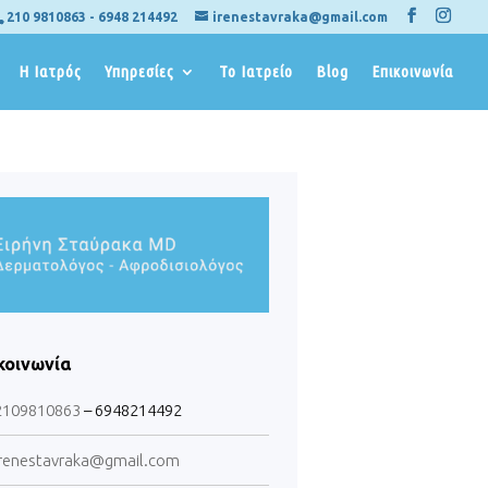
210 9810863
-
6948 214492
irenestavraka@gmail.com
Η Ιατρός
Υπηρεσίες
Το Ιατρείο
Blog
Επικοινωνία
κοινωνία
2109810863
– 6948214492
renestavraka@gmail.com