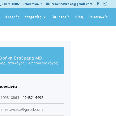
210 9810863
-
6948 214492
irenestavraka@gmail.com
Η Ιατρός
Υπηρεσίες
Το Ιατρείο
Blog
Επικοινωνία
κοινωνία
2109810863
– 6948214492
renestavraka@gmail.com