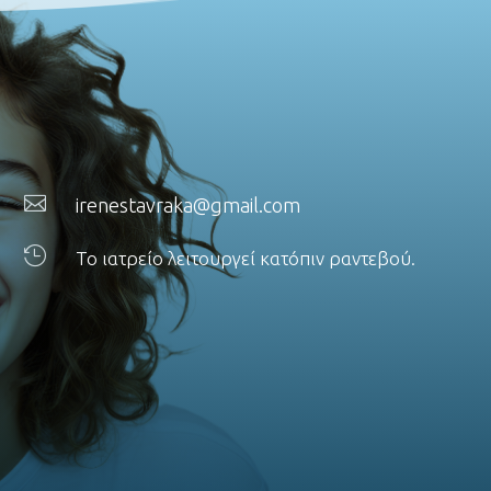

irenestavraka@gmail.com

Το ιατρείο λειτουργεί κατόπιν ραντεβού.