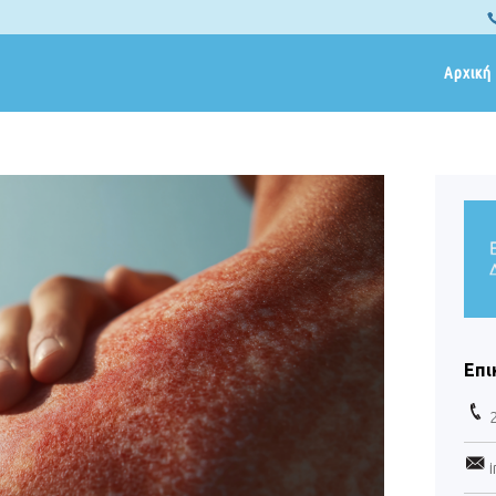
Αρχική
Επι
i