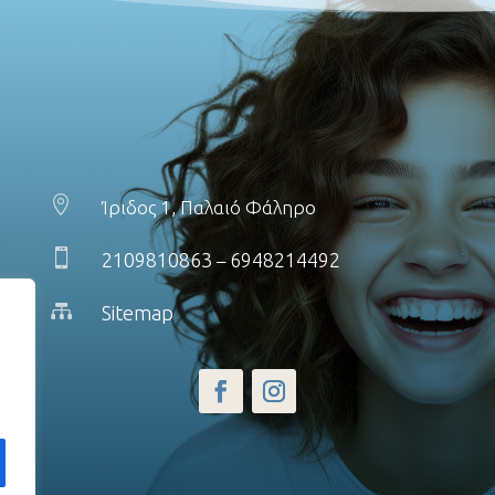

Ίριδος 1, Παλαιό Φάληρο

2109810863
6948214492
–

Sitemap