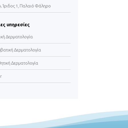
Λ. Ίριδος 1, Παλαιό Φάληρο
ες υπηρεσίες
ική Δερματολογία
μβατική Δερματολογία
θητική Δερματολογία
r