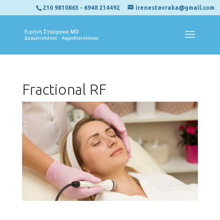
210 9810863
-
6948 214492
irenestavraka@gmail.com
Fractional RF