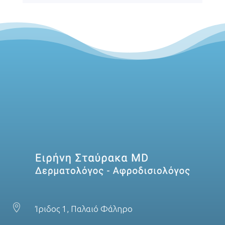

Ίριδος 1, Παλαιό Φάληρο